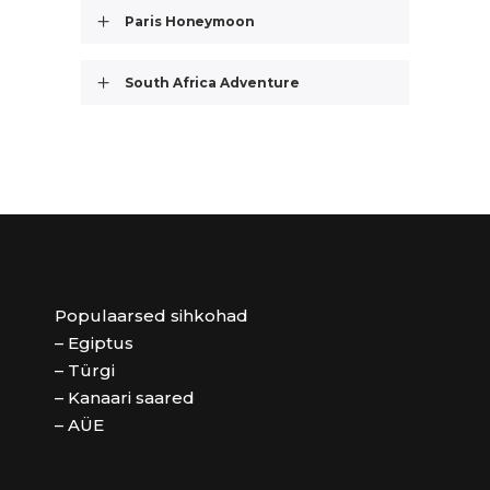
Paris Honeymoon
South Africa Adventure
Populaarsed sihkohad
– Egiptus
– Türgi
– Kanaari saared
– AÜE