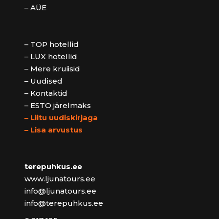
– AÜE
– TOP hotellid
– LUX hotellid
– Mere kruiisid
– Uudised
– Kontaktid
– ESTO järelmaks
– Liitu uudiskirjaga
– Lisa arvustus
terepuhkus.ee
www.ljunatours.ee
info@ljunatours.ee
info@terepuhkus.ee