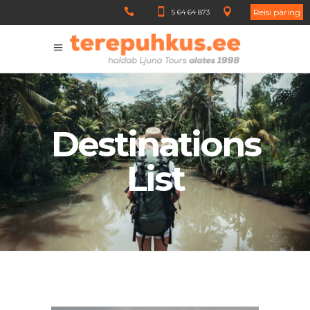
Reisi päring
5 64 64 873
Destinations
List