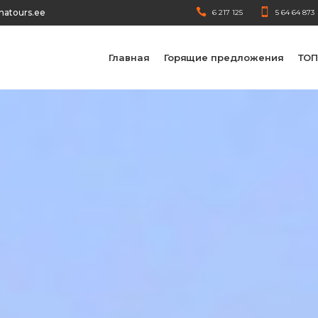
natours.ee
6 217 125
5 64 64 873
Главная
Горящие предложения
ТОП