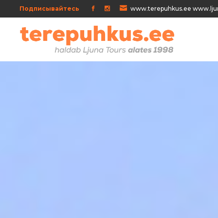
Подписывайтесь
www.terepuhkus.ee www.lju