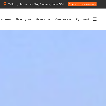
Tallinn, Narva mnt 7A, 5 korrus, tuba 501
Cпроси предложение
 отели
Все туры
Новости
Контакты
Русский