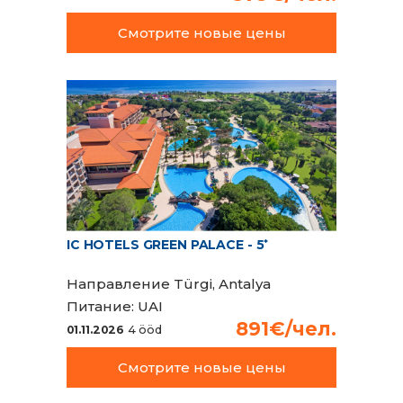
Смотрите новые цены
IC HOTELS GREEN PALACE - 5
*
Направление
Türgi, Antalya
Питание:
UAI
891€/чел.
01.11.2026
4 ööd
Смотрите новые цены