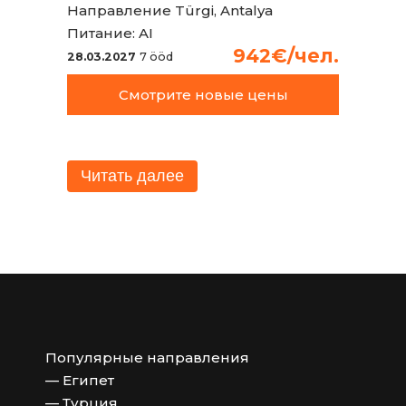
Направление
Türgi, Antalya
Питание:
AI
942€/чел.
28.03.2027
7 ööd
Смотрите новые цены
Читать далее
Популярные направления
— Египет
— Турция