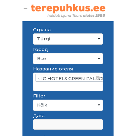
Страна
Türgi
Город
Все
Название отеля
×
×
IC HOTELS GREEN PALACE
Filter
Kõik
Дата