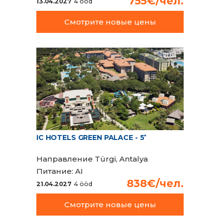
755€/чел.
13.04.2027
4 ööd
Смотрите новые цены
IC HOTELS GREEN PALACE - 5
*
Направление
Türgi, Antalya
Питание:
AI
838€/чел.
21.04.2027
4 ööd
Смотрите новые цены