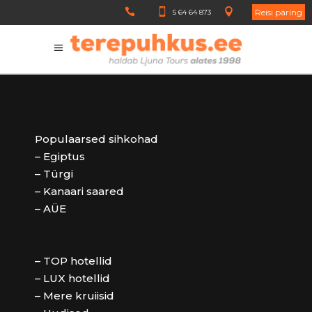
Reisi päring
5 64 64 873
Populaarsed sihkohad
– Egiptus
– Türgi
– Kanaari saared
– AÜE
– TOP hotellid
– LUX hotellid
– Mere kruiisid