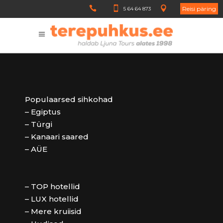
Reisi päring
5 64 64 873
Populaarsed sihkohad
– Egiptus
– Türgi
– Kanaari saared
– AÜE
– TOP hotellid
– LUX hotellid
– Mere kruiisid