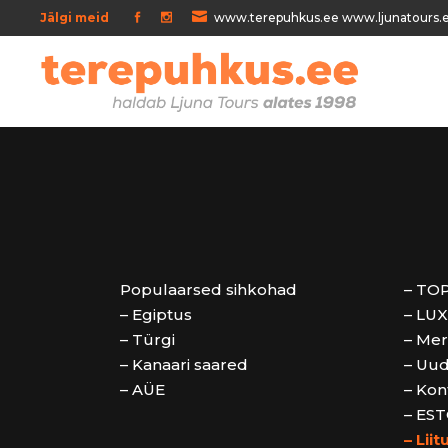
Jälgi meid
www.terepuhkus.ee www.ljunatours.
Populaarsed sihkohad
– TOP
– Egiptus
– LUX
– Türgi
– Mer
– Kanaari saared
– Uud
– AÜE
– Kon
– EST
– Lii