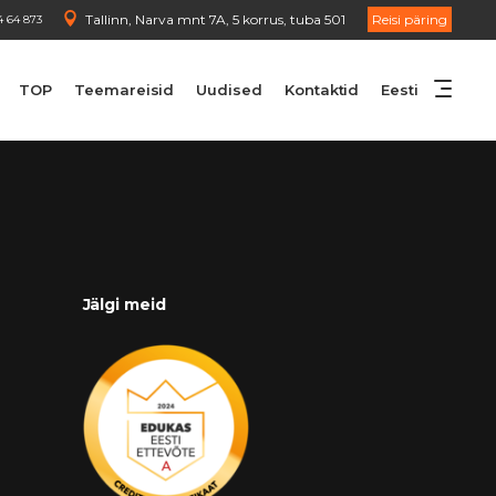
Tallinn, Narva mnt 7A, 5 korrus, tuba 501
Reisi päring
4 64 873
TOP
Teemareisid
Uudised
Kontaktid
Eesti
Jälgi meid