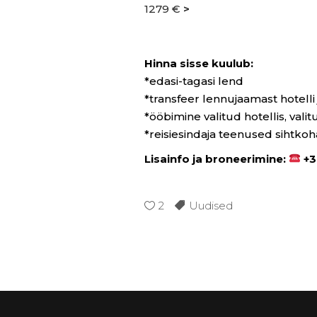
1279 €
>
Hinna sisse kuulub:
*edasi-tagasi lend
*transfeer lennujaamast hotelli
*ööbimine valitud hotellis, vali
*reisiesindaja teenused sihtkoh
Lisainfo ja broneerimine:
+3
2
Uudised