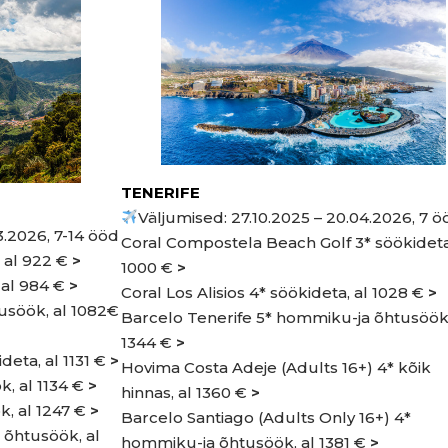
TENERIFE
Väljumised:
27.10.2025 – 20.04.2026, 7 ö
3.2026, 7-14 ööd
Coral Compostela Beach Golf 3* söökideta
, al 922 €
>
1000 €
>
 al 984 €
>
Coral Los Alisios 4* söökideta, al 1028 €
>
usöök, al 1082€
Barcelo Tenerife 5* hommiku-ja õhtusöök,
1344 €
>
deta, al 1131 €
>
Hovima Costa Adeje (Adults 16+) 4* kõik
k, al 1134 €
>
hinnas, al 1360 €
>
, al 1247 €
>
Barcelo Santiago (Adults Only 16+) 4*
 õhtusöök, al
hommiku-ja õhtusöök, al 1381 €
>