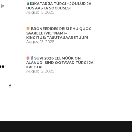
KATAR JA TÜRGI – JÕULUD JA
ja
UUS AASTA SOOJUSES!
August 15, 2025
BRONEERIDES REISI PHU QUOCI
SAARELE (VIETNAM) –
KINGITUS: TASUTA SAARETUUR!
August 13, 2025
SUVI 2026 EELMÜÜK ON
ALANUD! SIND OOTAVAD TÜRGI JA
ee
KREETA!
August 12, 2025