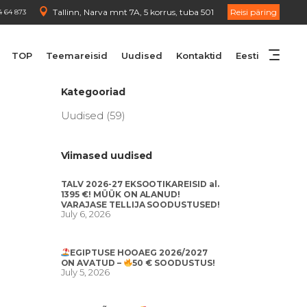
Tallinn, Narva mnt 7A, 5 korrus, tuba 501
Reisi päring
4 64 873
TOP
Teemareisid
Uudised
Kontaktid
Eesti
Kategooriad
Uudised
(59)
Viimased uudised
TALV 2026-27 EKSOOTIKAREISID al.
1395 €! MÜÜK ON ALANUD!
VARAJASE TELLIJA SOODUSTUSED!
July 6, 2026
EGIPTUSE HOOAEG 2026/2027
ON AVATUD –
50 € SOODUSTUS!
July 5, 2026