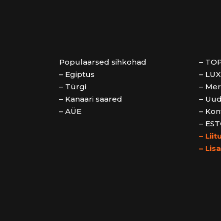
Populaarsed sihkohad
– TOP
– Egiptus
– LUX
– Türgi
– Mer
– Kanaari saared
– Uud
– AÜE
– Kon
– EST
– Lii
– Lis