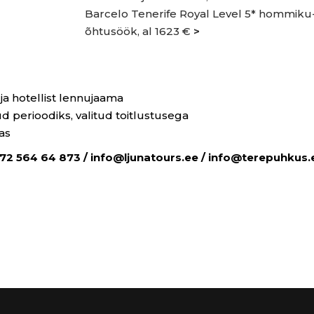
Barcelo Tenerife Royal Level 5* hommiku-
õhtusöök, al 1623 €
>
 ja hotellist lennujaama
tud perioodiks, valitud toitlustusega
as
72 564 64 873 / info@ljunatours.ee / info@terepuhkus.