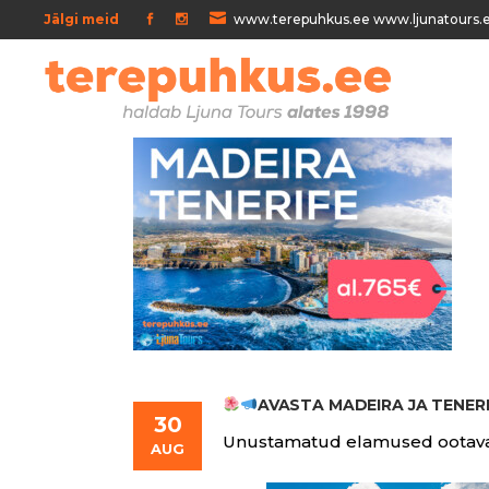
Jälgi meid
www.terepuhkus.ee www.ljunatours.
AVASTA MADEIRA JA TENERI
30
Unustamatud elamused ootava
AUG