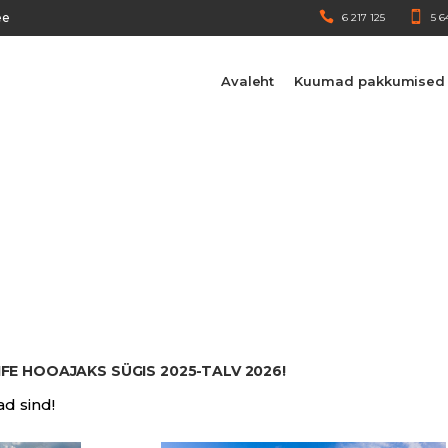
ee
6 217 125
5 6
Avaleht
Kuumad pakkumised
FE HOOAJAKS SÜGIS 2025-TALV 2026!
d sind!